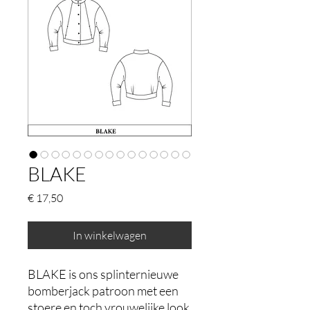
BLAKE
Prijs
€ 17,50
In winkelwagen
BLAKE is ons splinternieuwe
bomberjack patroon met een
stoere en toch vrouwelijke look